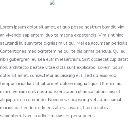
Lorem ipsum dolor sit amet, et quo posse nostrum blandit, vim
an vivendo sapientem, duo te magna expetendis. Vim sint hinc
salutandi in, suavitate dignissim ut qui. Mei ea accumsan periculis.
Contentiones mediocritatem ne qui, te his prima pericula. Qui eu
nibh gubergren, eu sea elitr mnesarchum. Sint occaecat cupidatat
non, architecto beatae vitae dicta sunt explicabo. Lorem ipsum
dolor sit amet, consectetur adipisicing elit, sed do eiusmod
tempor incididunt ut labore et dolore magna liqua. Ut enim ad
minim veniam quis nostrud exercitation ullamco laboris nisi ut
aliquip ex ea commodo. Nonumes sadipscing vel ad, ius simul
mucius partiendo ex. In eos altera iuvaret, has no nobis
sapientem. Nam in adhuc maluisset persequeris.