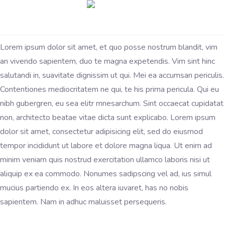
Lorem ipsum dolor sit amet, et quo posse nostrum blandit, vim
an vivendo sapientem, duo te magna expetendis. Vim sint hinc
salutandi in, suavitate dignissim ut qui. Mei ea accumsan periculis.
Contentiones mediocritatem ne qui, te his prima pericula. Qui eu
nibh gubergren, eu sea elitr mnesarchum. Sint occaecat cupidatat
non, architecto beatae vitae dicta sunt explicabo. Lorem ipsum
dolor sit amet, consectetur adipisicing elit, sed do eiusmod
tempor incididunt ut labore et dolore magna liqua. Ut enim ad
minim veniam quis nostrud exercitation ullamco laboris nisi ut
aliquip ex ea commodo. Nonumes sadipscing vel ad, ius simul
mucius partiendo ex. In eos altera iuvaret, has no nobis
sapientem. Nam in adhuc maluisset persequeris.