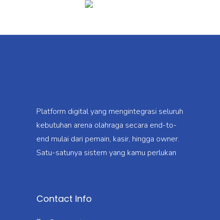
Platform digital yang mengintegrasi seluruh
kebutuhan arena olahraga secara end-to-
end mulai dari pemain, kasir, hingga owner.
Satu-satunya sistem yang kamu perlukan
Contact Info