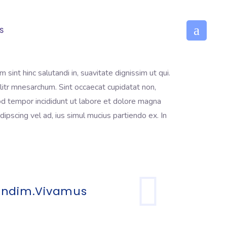
S
nt hinc salutandi in, suavitate dignissim ut qui.
litr mnesarchum. Sint occaecat cupidatat non,
mod tempor incididunt ut labore et dolore magna
ipscing vel ad, ius simul mucius partiendo ex. In
condim.Vivamus