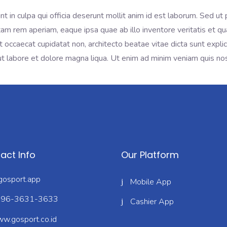
t in culpa qui officia deserunt mollit anim id est laborum. Sed ut 
 rem aperiam, eaque ipsa quae ab illo inventore veritatis et quas
int occaecat cupidatat non, architecto beatae vitae dicta sunt exp
ut labore et dolore magna liqua. Ut enim ad minim veniam quis nost
act Info
Our Platform
osport.app
Mobile App
96-3631-3633
Cashier App
w.gosport.co.id