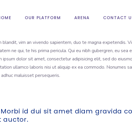
HOME
OUR PLATFORM
ARENA
CONTACT U
landit, vim an vivendo sapientem, duo te magna expetendis. Vim si
tem ne qui, te his prima pericula. Qui eu nibh gubergren, eu sea e
m ipsum dolor sit amet, consectetur adipisicing elit, sed do eius
tation ullamco laboris nisi ut aliquip ex ea commodo. Nonumes sad
n adhuc maluisset persequeris.
 Morbi id dui sit amet diam gravida 
 auctor.