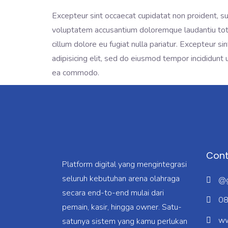
Excepteur sint occaecat cupidatat non proident, sun
voluptatem accusantium doloremque laudantiu totam
cillum dolore eu fugiat nulla pariatur. Excepteur s
adipisicing elit, sed do eiusmod tempor incididunt 
ea commodo.
Cont
Platform digital yang mengintegrasi
seluruh kebutuhan arena olahraga
@g
secara end-to-end mulai dari
08
pemain, kasir, hingga owner. Satu-
ww
satunya sistem yang kamu perlukan