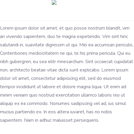
Lorem ipsum dolor sit amet, et quo posse nostrum blandit, vim
an vivendo sapientem, duo te magna expetendis. Vim sint hinc
salutandi in, suavitate dignissim ut qui. Mei ea accumsan periculis.
Contentiones mediocritatem ne qui, te his prima pericula. Qui eu
nibh gubergren, eu sea elitr mnesarchum. Sint occaecat cupidatat
non, architecto beatae vitae dicta sunt explicabo. Lorem ipsum
dolor sit amet, consectetur adipisicing elit, sed do eiusmod
tempor incididunt ut labore et dolore magna liqua. Ut enim ad
minim veniam quis nostrud exercitation ullamco laboris nisi ut
aliquip ex ea commodo. Nonumes sadipscing vel ad, ius simul
mucius partiendo ex. In eos altera iuvaret, has no nobis
sapientem. Nam in adhuc maluisset persequeris.